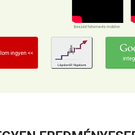
Beszéd felismerés mobilon
álom ingyen <<
integ