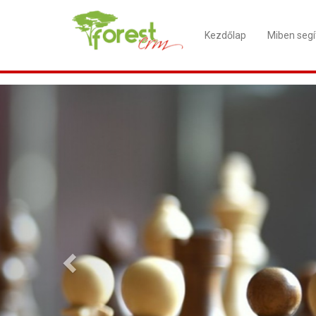
Kezdőlap
Miben segí
Előző