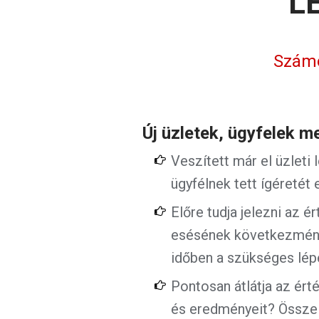
L
Számo
Új üzletek, ügyfelek 
Veszített már el üzleti
ügyfélnek tett ígéretét e
Előre tudja jelezni az ér
esésének következmény
időben a szükséges lé
Pontosan átlátja az ért
és eredményeit? Össze t