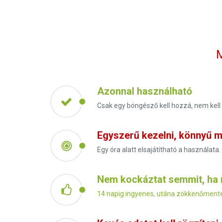
M
Azonnal használható
Csak egy böngésző kell hozzá, nem kell
Egyszerű kezelni, könnyű m
Egy óra alatt elsajátítható a használata.
Nem kockáztat semmit, ha 
14 napig ingyenes, utána zökkenőmentes