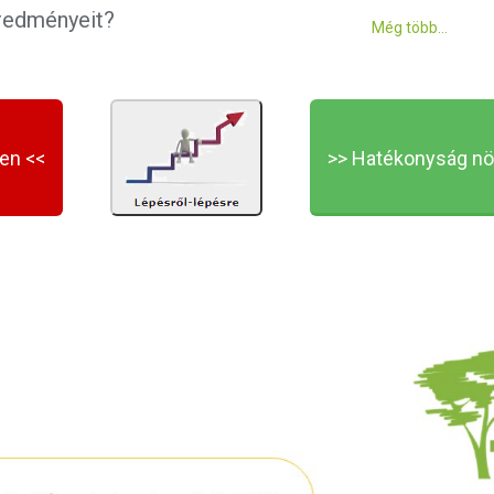
redményeit?
Még több...
en <<
>> Hatékonyság nö