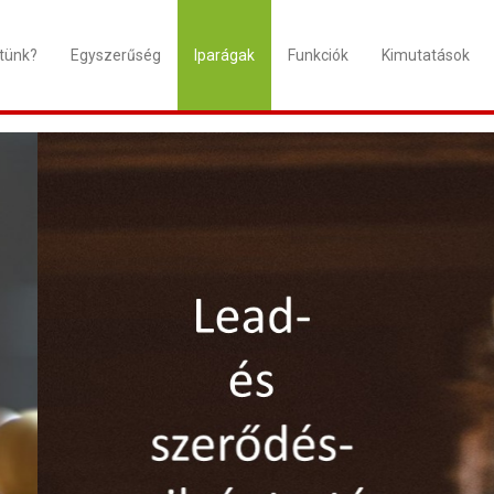
tünk?
Egyszerűség
Iparágak
Funkciók
Kimutatások