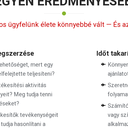
EGYEN EREDMÉNYESE
s ügyfelünk élete könnyebbé vált — És a
megszerzése
Időt taka
 lehetőséget, mert egy
Könnyen
lfelejtette teljesíteni?
ajánlat
tékesítési aktivitás
Szeretn
eit? Meg tudja tenni
folyama
péseket?
Számító
ékesítők tevékenységeit
vagy sz
udja hasonlítani a
alkalma