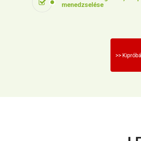
menedzselése
>> Kiprób