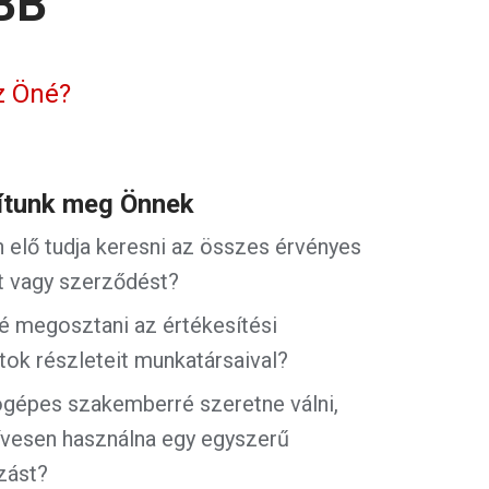
BB
z Öné?
rítunk meg Önnek
 elő tudja keresni az összes érvényes
ot vagy szerződést?
é megosztani az értékesítési
tok részleteit munkatársaival?
gépes szakemberré szeretne válni,
ívesen használna egy egyszerű
zást?