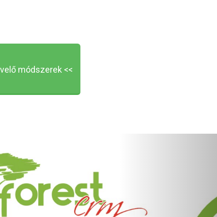
velő módszerek <<
Következő