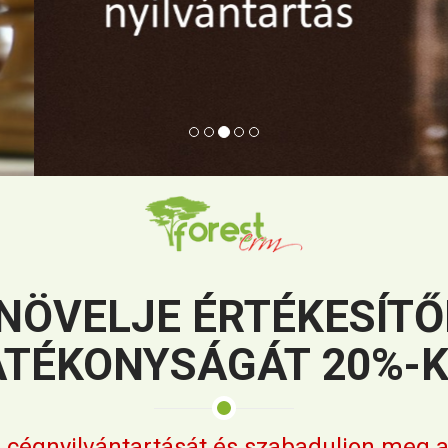
NÖVELJE ÉRTÉKESÍTŐ
TÉKONYSÁGÁT 20%-
cégnyilvántartását és szabaduljon meg a