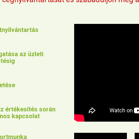
tnyilvántartás
atása az üzleti
tésig
etése
az értékesítés során
onos kapcsolat
portmunka