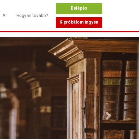
Belépés
Ár
Hogyan tovább?
Kipróbálom ingyen
Következő