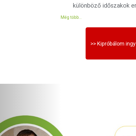
különböző időszakok e
Még több...
>> Kipróbálom ingy
Előző