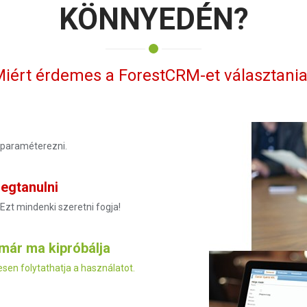
KÖNNYEDÉN?
iért érdemes a ForestCRM-et választani
 paraméterezni.
egtanulni
 Ezt mindenki szeretni fogja!
már ma kipróbálja
en folytathatja a használatot.