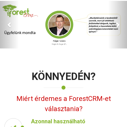
Előző
Köv
KÖNNYEDÉN?
Miért érdemes a ForestCRM-et
választania?
Azonnal használható