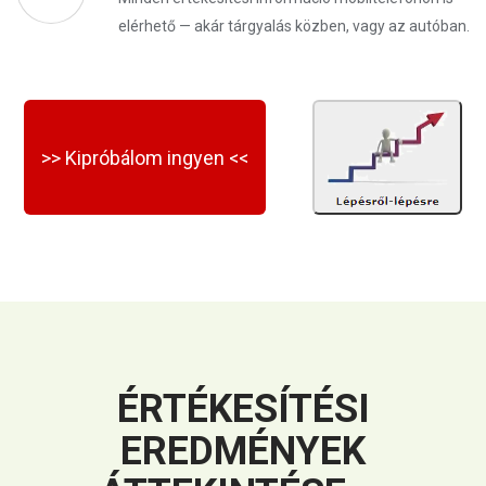
elérhető — akár tárgyalás közben, vagy az autóban.
>> Kipróbálom ingyen <<
ÉRTÉKESÍTÉSI
EREDMÉNYEK