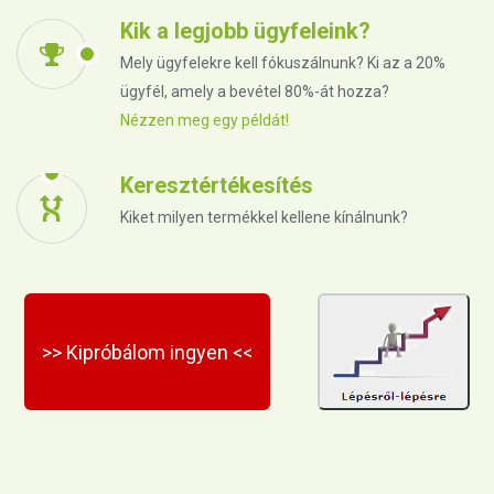
Kik a legjobb ügyfeleink?
Mely ügyfelekre kell fókuszálnunk? Ki az a 20%
ügyfél, amely a bevétel 80%-át hozza?
Nézzen meg egy példát!
Keresztértékesítés
Kiket milyen termékkel kellene kínálnunk?
>> Kipróbálom ingyen <<