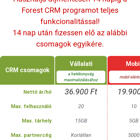
Forest CRM programot teljes
funkcionalitással!
14 nap után fizessen elő az alábbi
csomagok egyikére.
Vállalati
Mobi
CRM csomagok
a hatékonyság
mobil elér
maximalizálásához
36.900 Ft
19.900
Nettó ár/hó
Max. felhasználó
20
10
Max. tárhely
15GB
5GB
Max. partnercég
Korlátlan
5000