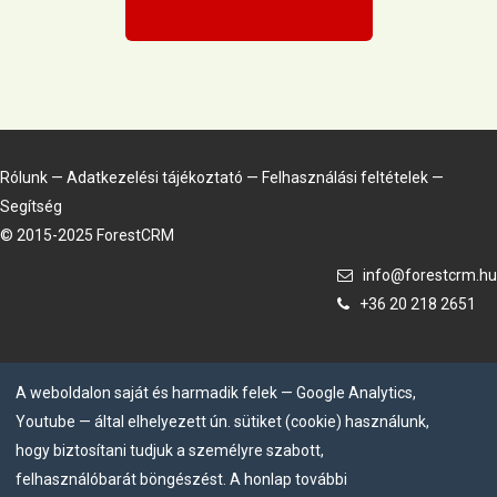
Rólunk
—
Adatkezelési tájékoztató
—
Felhasználási feltételek
—
Segítség
© 2015-2025 ForestCRM
info@forestcrm.hu
+36 20 218 2651
A weboldalon saját és harmadik felek — Google Analytics,
Youtube — által elhelyezett ún. sütiket (cookie) használunk,
hogy biztosítani tudjuk a személyre szabott,
felhasználóbarát böngészést. A honlap további