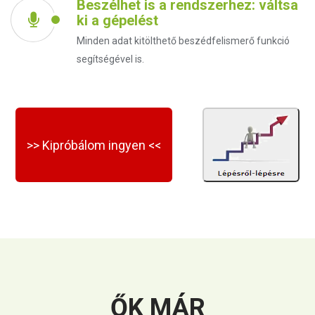
Beszélhet is a rendszerhez: váltsa
ki a gépelést
Minden adat kitölthető beszédfelismerő funkció
segítségével is.
>> Kipróbálom ingyen <<
ŐK MÁR