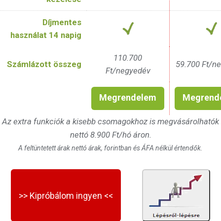
Díjmentes
használat 14 napig
110.700
Számlázott összeg
59.700 Ft/n
Ft/negyedév
Megrendelem
Megrend
Az extra funkciók a kisebb csomagokhoz is megvásárolhatók
nettó 8.900 Ft/hó áron.
A feltüntetett árak nettó árak, forintban és ÁFA nélkül értendők.
>> Kipróbálom ingyen <<