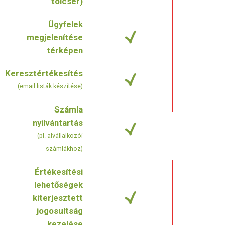
tölcsér)
Ügyfelek
megjelenítése
térképen
Keresztértékesítés
(email listák készítése)
Számla
nyilvántartás
(pl. alvállalkozói
számlákhoz)
Értékesítési
lehetőségek
kiterjesztett
jogosultság
kezelése