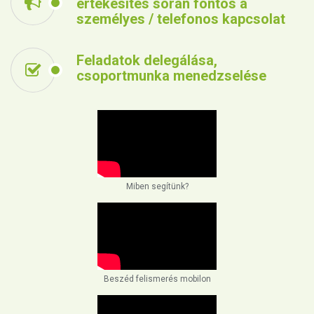
értékesítés során fontos a
személyes / telefonos kapcsolat
Feladatok delegálása,
csoportmunka menedzselése
Miben segítünk?
Beszéd felismerés mobilon