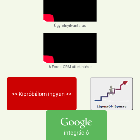
Ügyfélnyilvántarás
A ForestCRM áttekintése
>> Kipróbálom ingyen <<
integráció